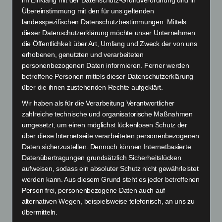
Übereinstimmung mit den für uns geltenden
landesspezifischen Datenschutzbestimmungen. Mittels
dieser Datenschutzerklärung möchte unser Unternehmen
// You may have
die Öffentlichkeit über Art, Umfang und Zweck der von uns
erhobenen, genutzten und verarbeiteten
personenbezogenen Daten informieren. Ferner werden
mis-typed the
betroffene Personen mittels dieser Datenschutzerklärung
über die ihnen zustehenden Rechte aufgeklärt.
URL,
Wir haben als für die Verarbeitung Verantwortlicher
zahlreiche technische und organisatorische Maßnahmen
// Or the page
umgesetzt, um einen möglichst lückenlosen Schutz der
über diese Internetseite verarbeiteten personenbezogenen
Daten sicherzustellen. Dennoch können Internetbasierte
has been
Datenübertragungen grundsätzlich Sicherheitslücken
aufweisen, sodass ein absoluter Schutz nicht gewährleistet
removed,
werden kann. Aus diesem Grund steht es jeder betroffenen
Person frei, personenbezogene Daten auch auf
alternativen Wegen, beispielsweise telefonisch, an uns zu
// Actually, there
übermitteln.