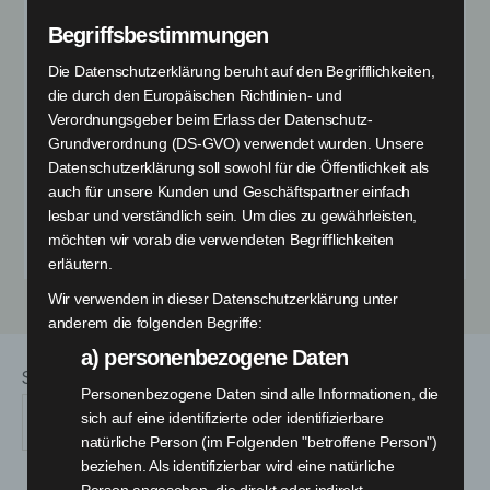
is nothing to see
Begriffsbestimmungen
Die Datenschutzerklärung beruht auf den Begrifflichkeiten,
here…
die durch den Europäischen Richtlinien- und
Verordnungsgeber beim Erlass der Datenschutz-
Grundverordnung (DS-GVO) verwendet wurden. Unsere
Datenschutzerklärung soll sowohl für die Öffentlichkeit als
auch für unsere Kunden und Geschäftspartner einfach
<< Go back to home page >>
lesbar und verständlich sein. Um dies zu gewährleisten,
möchten wir vorab die verwendeten Begrifflichkeiten
erläutern.
Wir verwenden in dieser Datenschutzerklärung unter
anderem die folgenden Begriffe:
a) personenbezogene Daten
Suchen
Personenbezogene Daten sind alle Informationen, die
sich auf eine identifizierte oder identifizierbare
SUCHEN
natürliche Person (im Folgenden "betroffene Person")
beziehen. Als identifizierbar wird eine natürliche
Person angesehen, die direkt oder indirekt,